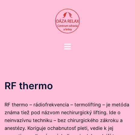
Preskočiť
na
obsah
Toggle
menu
RF thermo
RF thermo – rádiofrekvencia – termolifting – je metóda
známa tiež pod názvom nechirurgický lifting. Ide o
neinvazívnu techniku – bez chirurgického zákroku a
anestézy. Koriguje ochabnutosť pleti, vedie k jej