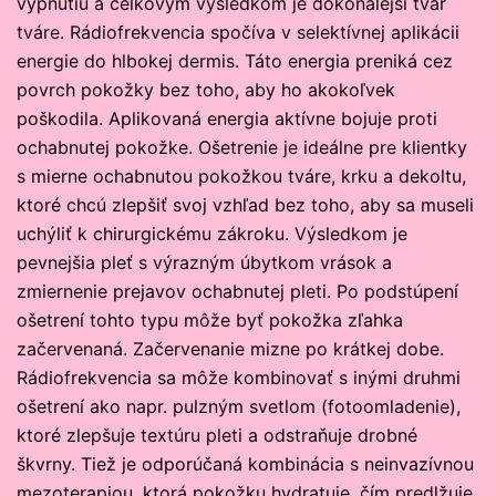
vypnutiu a celkovým výsledkom je dokonalejší tvar
tváre. Rádiofrekvencia spočíva v selektívnej aplikácii
energie do hlbokej dermis. Táto energia preniká cez
povrch pokožky bez toho, aby ho akokoľvek
poškodila. Aplikovaná energia aktívne bojuje proti
ochabnutej pokožke. Ošetrenie je ideálne pre klientky
s mierne ochabnutou pokožkou tváre, krku a dekoltu,
ktoré chcú zlepšiť svoj vzhľad bez toho, aby sa museli
uchýliť k chirurgickému zákroku. Výsledkom je
pevnejšia pleť s výrazným úbytkom vrások a
zmiernenie prejavov ochabnutej pleti. Po podstúpení
ošetrení tohto typu môže byť pokožka zľahka
začervenaná. Začervenanie mizne po krátkej dobe.
Rádiofrekvencia sa môže kombinovať s inými druhmi
ošetrení ako napr. pulzným svetlom (fotoomladenie),
ktoré zlepšuje textúru pleti a odstraňuje drobné
škvrny. Tiež je odporúčaná kombinácia s neinvazívnou
mezoterapiou, ktorá pokožku hydratuje, čím predlžuje