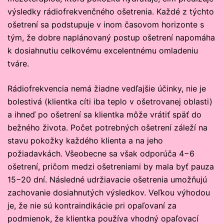
výsledky rádiofrekvenčného ošetrenia. Každé z týchto
ošetrení sa podstupuje v inom časovom horizonte s
tým, že dobre naplánovaný postup ošetrení napomáha
k dosiahnutiu celkovému excelentnému omladeniu
tváre.
Rádiofrekvencia nemá žiadne vedľajšie účinky, nie je
bolestivá (klientka cíti iba teplo v ošetrovanej oblasti)
a ihneď po ošetrení sa klientka môže vrátiť späť do
bežného života. Počet potrebných ošetrení záleží na
stavu pokožky každého klienta a na jeho
požiadavkách. Všeobecne sa však odporúča 4−6
ošetrení, pričom medzi ošetreniami by mala byť pauza
15−20 dní. Následné udržiavacie ošetrenia umožňujú
zachovanie dosiahnutých výsledkov. Veľkou výhodou
je, že nie sú kontraindikácie pri opaľovaní za
podmienok, že klientka používa vhodný opaľovací