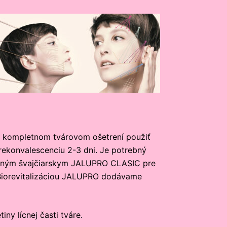
pri kompletnom tvárovom ošetrení použiť
rekonvalescenciu 2-3 dni. Je potrebný
tovaným švajčiarskym JALUPRO CLASIC pre
. Biorevitalizáciou JALUPRO dodávame
iny lícnej časti tváre.