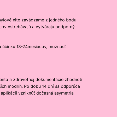
anylové nite zavádzame z jedného bodu
acov vstrebávajú a vytvárajú podporný
ia účinku 18-24mesiacov, možnosť
cienta a zdravotnej dokumentácie zhodnotí
nších modrín. Po dobu 14 dní sa odporúča
aplikácii vzniknúť dočasná asymetria