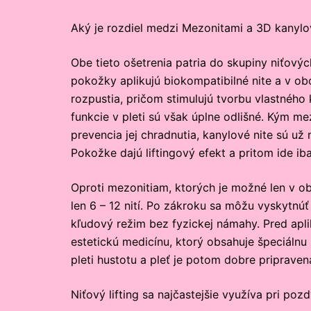
Aký je rozdiel medzi Mezonitami a 3D kanylo
Obe tieto ošetrenia patria do skupiny niťovýc
pokožky aplikujú biokompatibilné nite a v ob
rozpustia, pričom stimulujú tvorbu vlastného
funkcie v pleti sú však úplne odlišné. Kým m
prevencia jej chradnutia, kanylové nite sú už 
Pokožke dajú liftingový efekt a pritom ide ib
Oproti mezonitiam, ktorých je možné len v ob
len 6 – 12 nití. Po zákroku sa môžu vyskytnú
kľudový režim bez fyzickej námahy. Pred apl
estetickú medicínu, ktorý obsahuje špeciálnu
pleti hustotu a pleť je potom dobre pripravená
Niťový lifting sa najčastejšie využíva pri pozdv