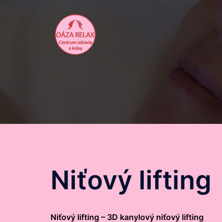
Preskočiť
na
obsah
Niťový lifting
Niťový lifting – 3D kanylový niťový lifting