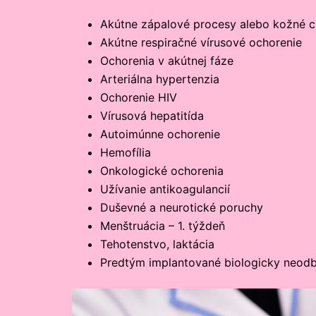
Akútne zápalové procesy alebo kožné c
Akútne respiračné vírusové ochorenie
Ochorenia v akútnej fáze
Arteriálna hypertenzia
Ochorenie HIV
Vírusová hepatitída
Autoimúnne ochorenie
Hemofília
Onkologické ochorenia
Užívanie antikoagulancií
Duševné a neurotické poruchy
Menštruácia – 1. týždeň
Tehotenstvo, laktácia
Predtým implantované biologicky neodbú