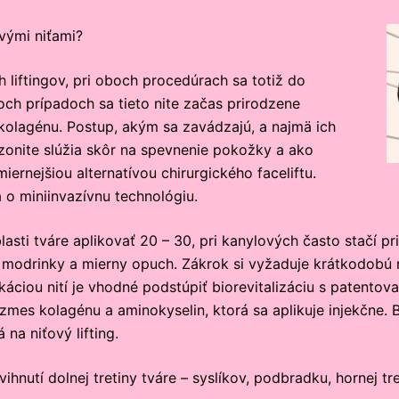
vými niťami?
h liftingov, pri oboch procedúrach sa totiž do
och prípadoch sa tieto nite začas prirodzene
 kolagénu. Postup, akým sa zavádzajú, a najmä ich
ezonite slúžia skôr na spevnenie pokožky a ako
miernejšiou alternatívou chirurgického faceliftu.
a o miniinvazívnu technológiu.
lasti tváre aplikovať 20 – 30, pri kanylových často stačí 
ť modrinky a mierny opuch. Zákrok si vyžaduje krátkodobú 
ikáciou nití je vhodné podstúpiť biorevitalizáciu s paten
 zmes kolagénu a aminokyselin, ktorá sa aplikuje injekčne
 na niťový lifting.
ihnutí dolnej tretiny tváre – syslíkov, podbradku, hornej tret