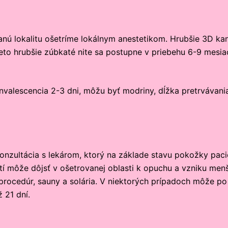
nú lokalitu ošetríme lokálnym anestetikom. Hrubšie 3D k
Tieto hrubšie zúbkaté nite sa postupne v priebehu 6-9 mesi
onvalescencia 2-3 dni, môžu byť modriny, dĺžka pretrvávan
á konzultácia s lekárom, ktorý na základe stavu pokožky pa
nití môže dôjsť v ošetrovanej oblasti k opuchu a vzniku me
rocedúr, sauny a solária. V niektorých prípadoch môže po 
 21 dní.