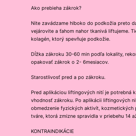
Ako prebieha zákrok?
Nite zavádzame hlboko do podkožia preto da
vejárovite a ťahom nahor tkanivá liftujeme. 
kolagén, ktorý spevňuje podkožie.
Dĺžka zákroku 30-60 min podľa lokality, rek
opakovať zákrok o 2- 6mesiacov.
Starostlivosť pred a po zákroku.
Pred aplikáciou liftingových nití je potrebn
vhodnosť zákroku. Po aplikácii liftingových 
obmedzenie fyzických aktivít, kozmetických p
tváre, ktorá zmizne spravidla v priebehu 14 až
KONTRAINDIKÁCIE