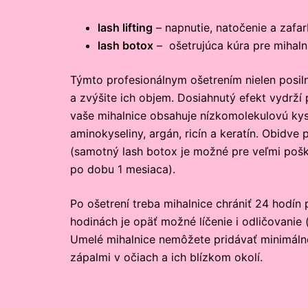
lash lifting
– napnutie, natočenie a zafar
lash botox
– ošetrujúca kúra pre mihaln
Týmto profesionálnym ošetrením nielen posilnít
a zvýšite ich objem. Dosiahnutý efekt vydrží
vaše mihalnice obsahuje nízkomolekulovú kys
aminokyseliny, argán, ricín a keratín. Obidv
(samotný lash botox je možné pre veľmi pošk
po dobu 1 mesiaca).
Po ošetrení treba mihalnice chrániť 24 hodín p
hodinách je opäť možné líčenie i odličovanie (
Umelé mihalnice nemôžete pridávať minimálne
zápalmi v očiach a ich blízkom okolí.