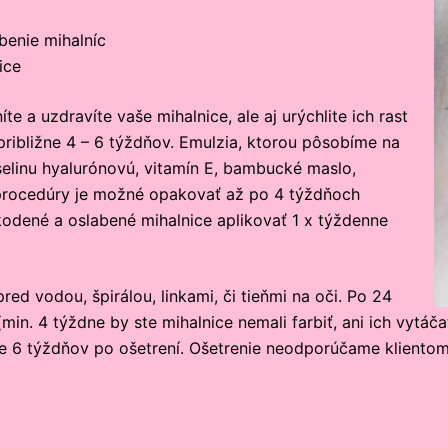
benie mihalníc
ice
e a uzdravíte vaše mihalnice, ale aj urýchlite ich rast
 približne 4 – 6 týždňov. Emulzia, ktorou pôsobíme na
elinu hyalurónovú, vitamín E, bambucké maslo,
e procedúry je možné opakovať až po 4 týždňoch
odené a oslabené mihalnice aplikovať 1 x týždenne
red vodou, špirálou, linkami, či tieňmi na oči. Po 24
min. 4 týždne by ste mihalnice nemali farbiť, ani ich vytáča
 6 týždňov po ošetrení. Ošetrenie neodporúčame klientom s