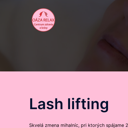
Preskočiť
na
obsah
Lash lifting
Skvelá zmena mihalníc, pri ktorých spájame 