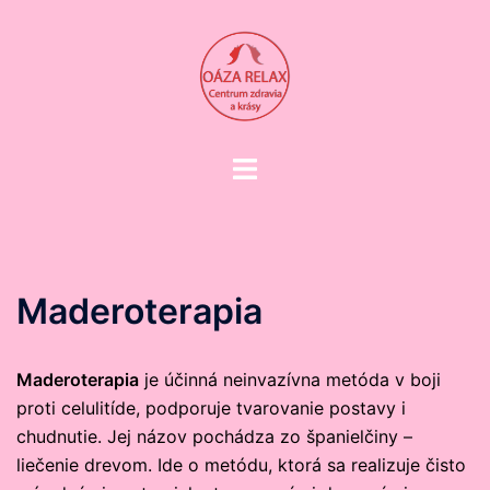
Preskočiť
na
obsah
Toggle
menu
Maderoterapia
Maderoterapia
je účinná neinvazívna metóda v boji
proti celulitíde, podporuje tvarovanie postavy i
chudnutie. Jej názov pochádza zo španielčiny –
liečenie drevom. Ide o metódu, ktorá sa realizuje čisto