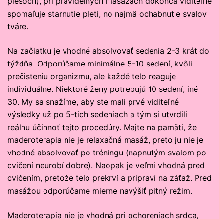
plesoch), pri pravidelných masážach dokonca viditeľne
spomaľuje starnutie pleti, no najmä ochabnutie svalov
tváre.
Na začiatku je vhodné absolvovať sedenia 2-3 krát do
týždňa. Odporúčame minimálne 5-10 sedení, kvôli
prečisteniu organizmu, ale každé telo reaguje
individuálne. Niektoré ženy potrebujú 10 sedení, iné
30. My sa snažíme, aby ste mali prvé viditeľné
výsledky už po 5-tich sedeniach a tým si utvrdili
reálnu účinnoť tejto procedúry. Majte na pamäti, že
maderoterapia nie je relaxačná masáž, preto ju nie je
vhodné absolvovať po tréningu (napnutým svalom po
cvičení neurobí dobre). Naopak je veľmi vhodná pred
cvičením, pretože telo prekrví a pripraví na záťaž. Pred
masážou odporúčame mierne navýšiť pitný režim.
Maderoterapia nie je vhodná pri ochoreniach srdca,