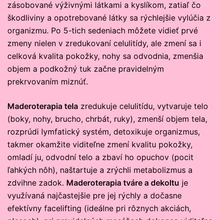
zásobované výživnými látkami a kyslíkom, zatiaľ čo
škodliviny a opotrebované látky sa rýchlejšie vylúčia z
organizmu. Po 5-tich sedeniach môžete vidieť prvé
zmeny nielen v zredukovaní celulitídy, ale zmení sa i
celková kvalita pokožky, nohy sa odvodnia, zmenšia
objem a podkožný tuk začne pravidelným
prekrvovaním miznúť.
Maderoterapia tela
zredukuje celulitídu, vytvaruje telo
(boky, nohy, brucho, chrbát, ruky), zmenší objem tela,
rozprúdi lymfatický systém, detoxikuje organizmus,
takmer okamžite viditeľne zmení kvalitu pokožky,
omladí ju, odvodní telo a zbaví ho opuchov (pocit
ľahkých nôh), naštartuje a zrýchli metabolizmus a
zdvihne zadok.
Maderoterapia tváre a dekoltu
je
využívaná najčastejšie pre jej rýchly a dočasne
efektívny facelifting (ideálne pri rôznych akciách,