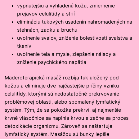
vypnutejšiu a vyhladenú kožu, zmiernenie
prejavov celulitídy a strií
elimináciu tukových usadenín nahromadených na
stehnách, zadku a bruchu
uvoľnenie svalov, zníženie bolestivosti svalstva a
tkanív
uvoľnenie tela a mysle, zlepšenie nálady a
zníženie psychického napätia
Maderoterapická masáž rozbíja tuk uložený pod
kožou a eliminuje dve najčastejšie príčiny vzniku
celulitídy, ktorými sú nedostatočné prekrvovanie
problémovej oblasti, alebo spomalený lymfatický
systém. Tým, že sa pokožka prekrví, aj najmenšie
krvné vlásočnice sa naplnia krvou a začne sa proces
detoxikácie organizmu. Zároveň sa naštartuje
lymfatický systém. Masážou sú bunky lepšie