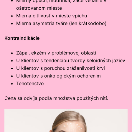
Mierny opuch, modrinka, začervenanie v
ošetrovanom mieste
Mierna citlivosť v mieste vpichu
Mierna asymetria tváre (len krátkodobo)
Kontraindikácie
Zápal, ekzém v problémovej oblasti
U klientov s tendenciou tvorby keloidných jaziev
U klientov s poruchou zrážanlivosti krvi
U klientov s onkologickým ochorením
Tehotenstvo
Cena sa odvíja podľa množstva použitých nití.