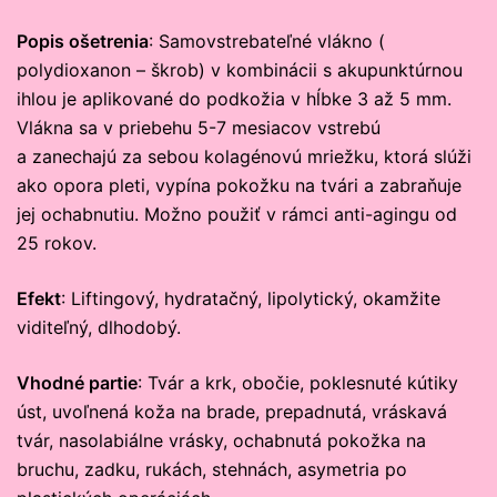
Popis ošetrenia
: Samovstrebateľné vlákno (
polydioxanon – škrob) v kombinácii s akupunktúrnou
ihlou je aplikované do podkožia v hĺbke 3 až 5 mm.
Vlákna sa v priebehu 5-7 mesiacov vstrebú
a zanechajú za sebou kolagénovú mriežku, ktorá slúži
ako opora pleti, vypína pokožku na tvári a zabraňuje
jej ochabnutiu. Možno použiť v rámci anti-agingu od
25 rokov.
Efekt
: Liftingový, hydratačný, lipolytický, okamžite
viditeľný, dlhodobý.
Vhodné partie
: Tvár a krk, obočie, poklesnuté kútiky
úst, uvoľnená koža na brade, prepadnutá, vráskavá
tvár, nasolabiálne vrásky, ochabnutá pokožka na
bruchu, zadku, rukách, stehnách, asymetria po