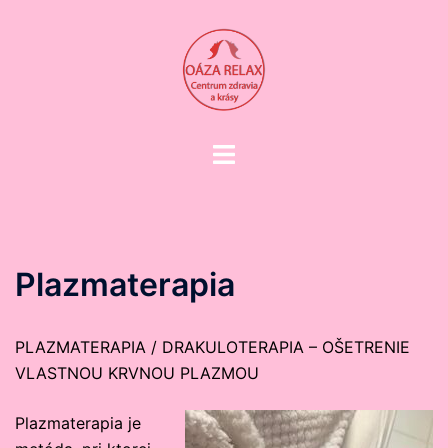
Preskočiť
na
obsah
Toggle
menu
Plazmaterapia
PLAZMATERAPIA / DRAKULOTERAPIA – OŠETRENIE
VLASTNOU KRVNOU PLAZMOU
Plazmaterapia je