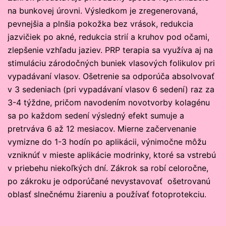
na bunkovej úrovni. Výsledkom je zregenerovaná,
pevnejšia a plnšia pokožka bez vrások, redukcia
jazvičiek po akné, redukcia strií a kruhov pod očami,
zlepšenie vzhľadu jaziev. PRP terapia sa využíva aj na
stimuláciu zárodočných buniek vlasových folikulov pri
vypadávaní vlasov. Ošetrenie sa odporúča absolvovať
v 3 sedeniach (pri vypadávaní vlasov 6 sedení) raz za
3-4 týždne, pričom navodením novotvorby kolagénu
sa po každom sedení výsledný efekt sumuje a
pretrváva 6 až 12 mesiacov. Mierne začervenanie
vymizne do 1-3 hodín po aplikácii, výnimočne môžu
vzniknúť v mieste aplikácie modrinky, ktoré sa vstrebú
v priebehu niekoľkých dní. Zákrok sa robí celoročne,
po zákroku je odporúčané nevystavovať ošetrovanú
oblasť slnečnému žiareniu a používať fotoprotekciu.