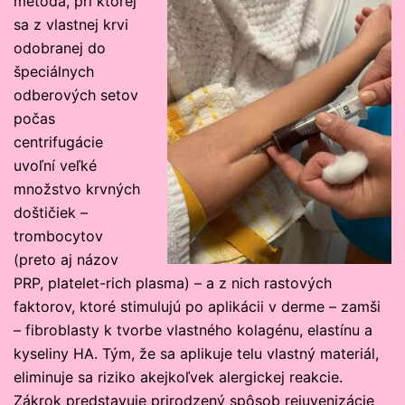
metóda, pri ktorej
sa z vlastnej krvi
odobranej do
špeciálnych
odberových setov
počas
centrifugácie
uvoľní veľké
množstvo krvných
doštičiek –
trombocytov
(preto aj názov
PRP, platelet-rich plasma) – a z nich rastových
faktorov, ktoré stimulujú po aplikácii v derme – zamši
– fibroblasty k tvorbe vlastného kolagénu, elastínu a
kyseliny HA. Tým, že sa aplikuje telu vlastný materiál,
eliminuje sa riziko akejkoľvek alergickej reakcie.
Zákrok predstavuje prirodzený spôsob rejuvenizácie