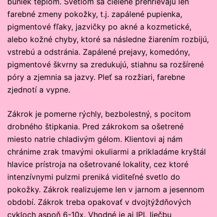
buniek teplom. Svetlom sa cielene prehrievajú len
farebné zmeny pokožky, t.j. zapálené pupienka,
pigmentové fľaky, jazvičky po akné a kozmetické,
alebo kožné chyby, ktoré sa následne žiarením rozbijú,
vstrebú a odstránia. Zapálené prejavy, komedóny,
pigmentové škvrny sa zredukujú, stiahnu sa rozšírené
póry a zjemnia sa jazvy. Pleť sa rozžiari, farebne
zjednotí a vypne.
Zákrok je pomerne rýchly, bezbolestný, s pocitom
drobného štipkania. Pred zákrokom sa ošetrené
miesto natrie chladivým gélom. Klientovi aj nám
chránime zrak tmavými okuliarmi a prikladáme kryštál
hlavice prístroja na ošetrované lokality, cez ktoré
intenzívnymi pulzmi preniká viditeľné svetlo do
pokožky. Zákrok realizujeme len v jarnom a jesennom
období. Zákrok treba opakovať v dvojtýždňových
cykloch aspoň 6-10x. Vhodné je aj IPL liečbu