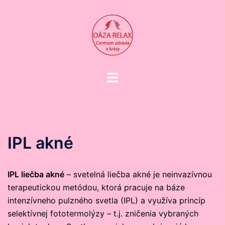
Preskočiť
na
obsah
Toggle
menu
IPL akné
IPL liečba akné
– svetelná liečba akné je neinvazívnou
terapeutickou metódou, ktorá pracuje na báze
intenzívneho pulzného svetla (IPL) a využíva princíp
selektívnej fototermolýzy – t.j. zničenia vybraných