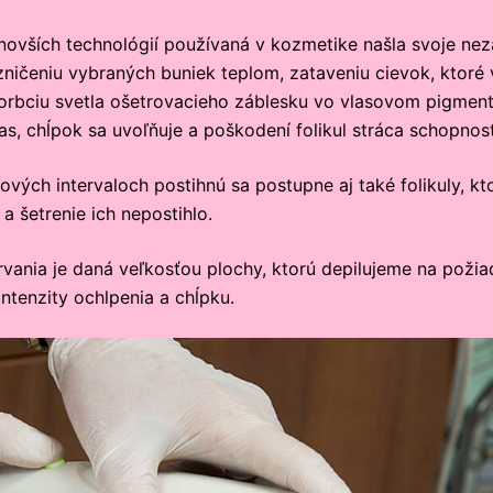
jnovších technológií používaná v kozmetike našla svoje neza
zničeniu vybraných buniek teplom, zataveniu cievok, ktoré
sorbciu svetla ošetrovacieho záblesku vo vlasovom pigmente
las, chĺpok sa uvoľňuje a poškodení folikul stráca schopnos
ových intervaloch postihnú sa postupne aj také folikuly, kt
a šetrenie ich nepostihlo.
rvania je daná veľkosťou plochy, ktorú depilujeme na požiad
ntenzity ochlpenia a chĺpku.