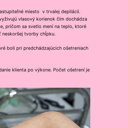
stupiteľné miesto v trvalej depilácii.
 vyživujú vlasový korienok čím dochádza
, pričom sa svetlo mení na teplo, ktoré
ť neskoršej tvorby chĺpku.
oré boli pri predchádzajúcich ošetreniach
anie klienta po výkone. Počet ošetrení je