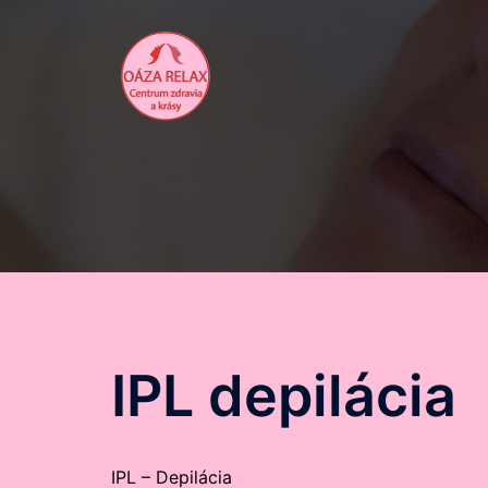
Preskočiť
na
obsah
IPL depilácia
IPL – Depilácia