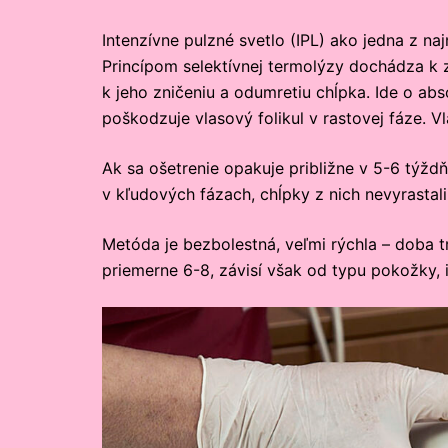
Intenzívne pulzné svetlo (IPL) ako jedna z na
Princípom selektívnej termolýzy dochádza k 
k jeho zničeniu a odumretiu chĺpka. Ide o ab
poškodzuje vlasový folikul v rastovej fáze. V
Ak sa ošetrenie opakuje približne v 5-6 týždň
v kľudových fázach, chĺpky z nich nevyrastali 
Metóda je bezbolestná, veľmi rýchla – doba t
priemerne 6-8, závisí však od typu pokožky, i